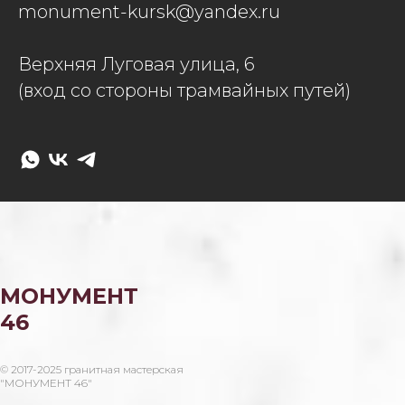
monument-kursk@yandex.ru
Верхняя Луговая улица, 6
(вход со стороны трамвайных путей)
МОНУМЕНТ
46
© 2017-2025 гранитная мастерская
"МОНУМЕНТ 46"