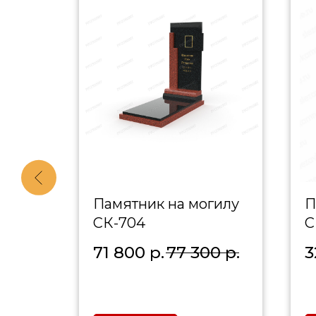
гилу
Памятник на могилу
П
СК-704
С
00
р.
71 800
р.
77 300
р.
3