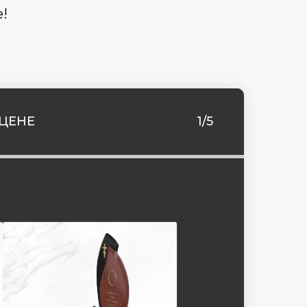
!
ЦЕНЕ
1/5