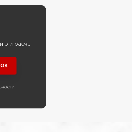
ию и расчет
НОК
ьности