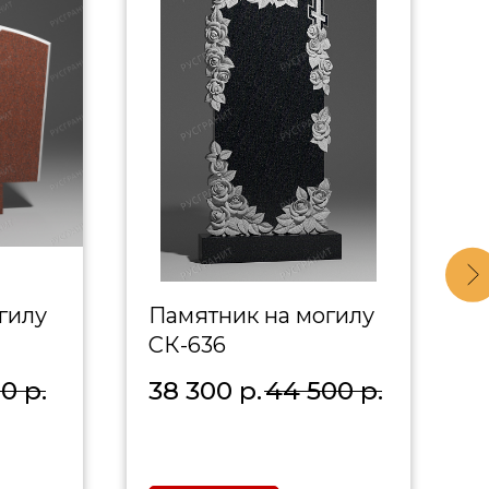
гилу
Памятник на могилу
П
СК-636
С
00
р.
38 300
р.
44 500
р.