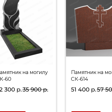
амятник на могилу
Памятник на мо
К-60
СК-614
2 300
р.
35 900
р.
51 400
р.
57 5