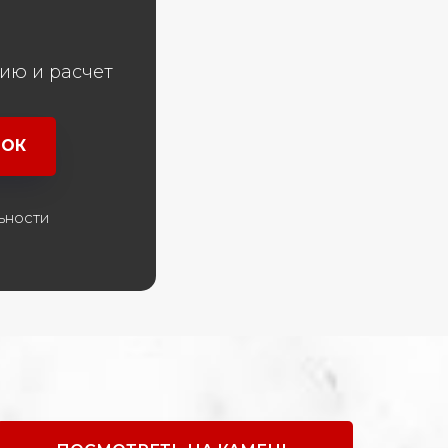
ию и расчет
НОК
ьности