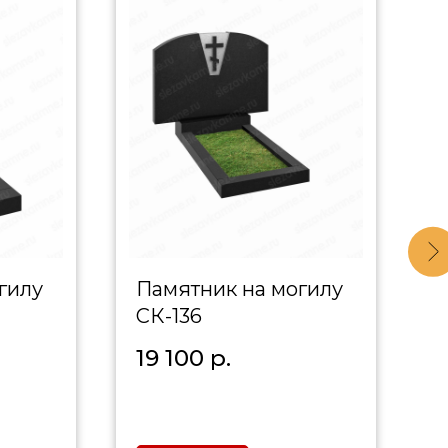
гилу
Памятник на могилу
П
СК-136
С
19 100
р.