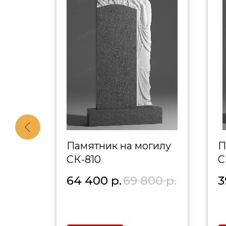
гилу
Памятник на могилу
П
СК-810
С
0
р.
64 400
р.
69 800
р.
3