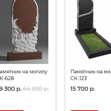
амятник на могилу
Памятник на мо
К-628
СК-123
9 300
р.
44 500
р.
15 700
р.