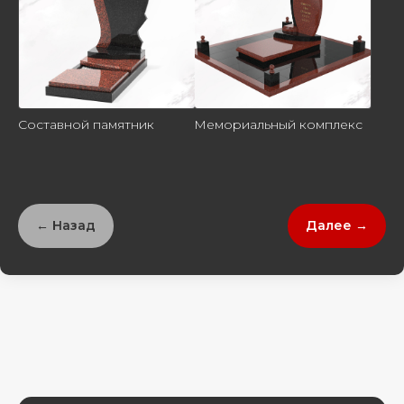
Составной памятник
Мемориальный комплекс
← Назад
Далее →