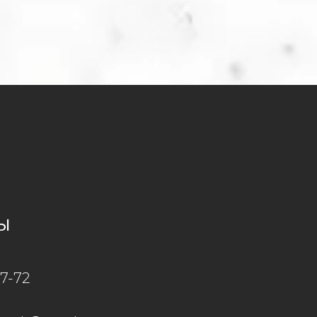
ы
77-72