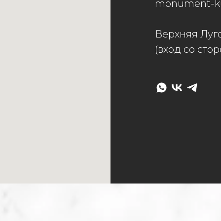
monument-ku
Верхняя Луго
(вход со сто